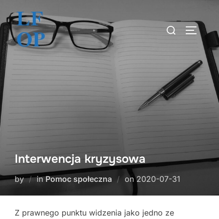
Skip
to
Search
TOGGLE
content
for:
Interwencja kryzysowa
Posted
by
in
Pomoc społeczna
on
2020-07-31
on
Z prawnego punktu widzenia jako jedno ze