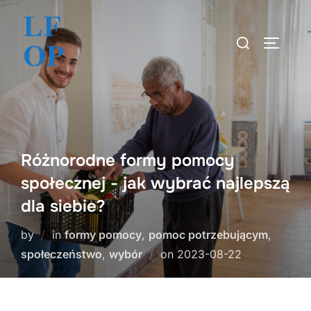
Skip
to
Search
TOGGLE
content
for:
Różnorodne formy pomocy
społecznej - jak wybrać najlepszą
dla siebie?
by
in
formy pomocy
,
pomoc potrzebującym
,
Posted
społeczeństwo
,
wybór
on
2023-08-22
on