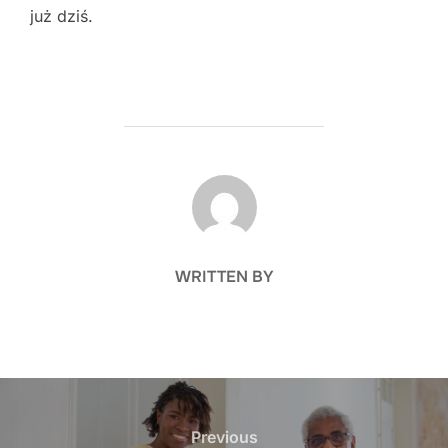
już dziś.
POST AUTHOR
WRITTEN BY
Nawigacja
wpisu
Previous
Previous