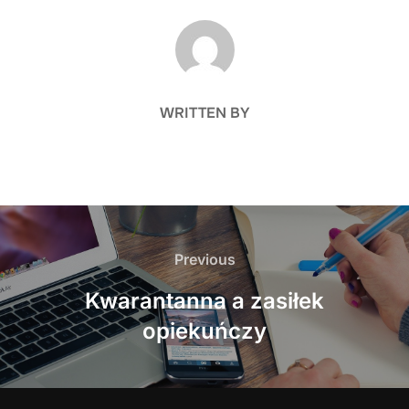
POST AUTHOR
WRITTEN BY
Nawigacja
wpisu
Previous
Previous
Kwarantanna a zasiłek
opiekuńczy