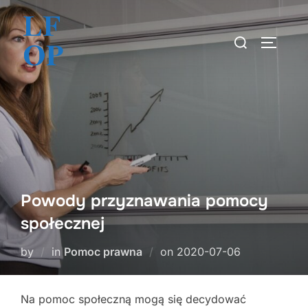
Skip
to
Search
TOGGLE
content
for:
Powody przyznawania pomocy
społecznej
Posted
by
in
Pomoc prawna
on
2020-07-06
on
Na pomoc społeczną mogą się decydować